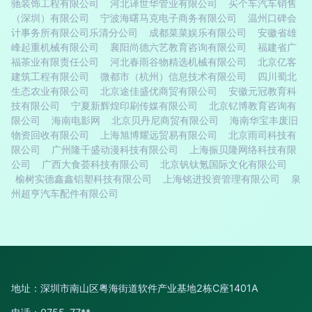
驰装饰工程有限公司
河北译世华管业有限公司
买个车汽车销售
（深圳）有限公司
宁波海曙马克电子商务有限公司
温州口碑会
计事务所有限公司乐清分公司
成都菜菜娱乐有限公司
安徽省雄
峰起重机械有限公司
襄阳尚德六艺教育咨询有限公司
福建省广
福茶业有限责任公司
河北春雨谷物精选机械有限公司
北京亿客
建筑工程有限公司
微都市（杭州）信息技术有限公司
四川蜀北
生态农业有限公司
北京途佳盛优商贸有限公司
安徽元冠教育科
技有限公司
宁夏新辉煌印刷传媒有限公司
北京钇博教育咨询有
限公司
海南电影网
北京贝丹尼商贸有限公司
海南华宝丰废旧
物资回收有限公司
上海旭博耀远贸易有限公司
北京雨司科技有
限公司
广州隆千盛动漫科技有限公司
上海振贝隆网络科技有限
公司
广西大食荟科技有限公司
北京钒钛氪国际文化有限公司
榆树实德鑫鑫铝塑科技有限公司
上海铭进投资管理有限公司
泉
州超亨汽车配件有限公司
地址：深圳市南山区粤海街道软件产业基地2栋C座1401A