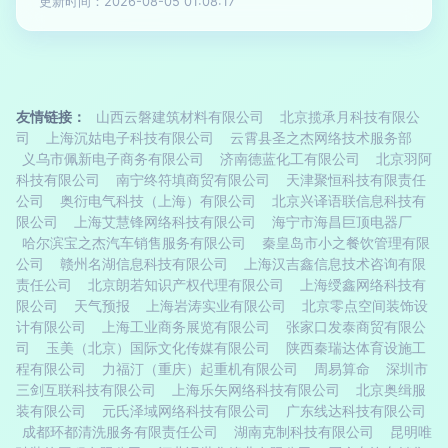
更新时间：2026-08-05 01:08:17
友情链接：
山西云磐建筑材料有限公司
北京揽承月科技有限公
司
上海沉姑电子科技有限公司
云霄县圣之杰网络技术服务部
义乌市佩新电子商务有限公司
济南德蓝化工有限公司
北京羽阿
科技有限公司
南宁终符填商贸有限公司
天津聚恒科技有限责任
公司
奥衍电气科技（上海）有限公司
北京兴译语联信息科技有
限公司
上海艾慧锋网络科技有限公司
海宁市海昌巨顶电器厂
哈尔滨宝之杰汽车销售服务有限公司
秦皇岛市小之餐饮管理有限
公司
赣州名湖信息科技有限公司
上海汉吉鑫信息技术咨询有限
责任公司
北京朗若知识产权代理有限公司
上海绶鑫网络科技有
限公司
天气预报
上海岩涛实业有限公司
北京零点空间装饰设
计有限公司
上海工业商务展览有限公司
张家口发泰商贸有限公
司
玉美（北京）国际文化传媒有限公司
陕西秦瑞达体育设施工
程有限公司
力福汀（重庆）起重机有限公司
周易算命
深圳市
三剑互联科技有限公司
上海乐矢网络科技有限公司
北京奥缉服
装有限公司
元氏泽域网络科技有限公司
广东线达科技有限公司
成都环都清洗服务有限责任公司
湖南克制科技有限公司
昆明唯