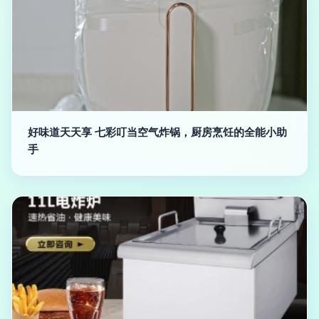
好味道天天享 七彩叮当空气炸锅，厨房烹饪的全能小助
手