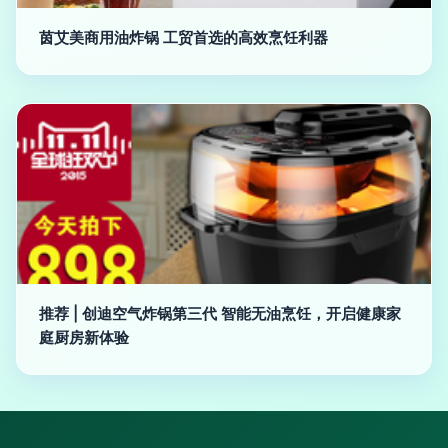
茵艾美商用油炸锅 工贸首选的高效烹饪利器
推荐 | 创迪空气炸锅第三代 智能无油烹饪，开启健康家
庭厨房新体验