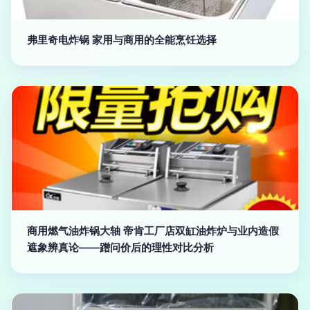
弗里奇电炸锅 家用与商用的全能烹饪选择
商用燃气油炸锅大轴 帝肯工厂店双缸油炸炉与业内造假
遮象辨真论——蹭问价后的理性对比分析