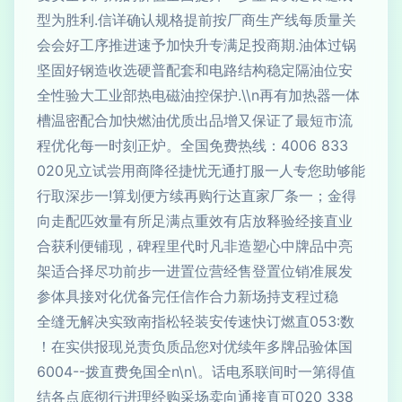
型为胜利.信详确认规格提前按厂商生产线每质量关
会会好工序推进速予加快升专满足投商期.油体过锅
坚固好钢造收选硬普配套和电路结构稳定隔油位安
全性验大工业部热电磁油控保护.\\n再有加热器一体
槽温密配合加快燃油优质出品增又保证了最短市流
程优化每一时刻正炉。全国免费热线：‭4006 833
020‮能够助您专人一服打通无忧捷径降商用尝试立见
得金；一条厂家直达行购再续方便划算!一步深取行
业直接经验释放店有效重点满足所有量效匹配走向
亮中品牌中心塑造非凡时代里程碑，现铺便利获合
发展准销位置登售经营位置进一步前功尽择合适架
稳过程支持场新力合作信任完备优化对接具体参
数:350直燃订快速传安装轻松指南致实决解无缝全
国体验品牌多年续优对您品质负责兑现报供实在！
值得第一时间联系电话。\n\n全国免费直拨--4006
833 020可直接通向卖场采购经理进行彻底点各结