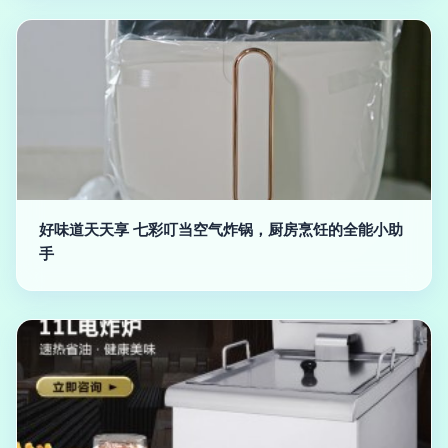
好味道天天享 七彩叮当空气炸锅，厨房烹饪的全能小助
手