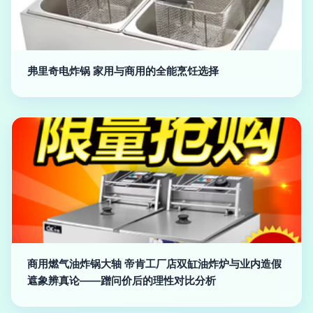
弗里奇电炸锅 家用与商用的全能烹饪选择
商用燃气油炸锅大轴 帝肯工厂店双缸油炸炉与业内造假
遮象辨真论——蹭问价后的理性对比分析