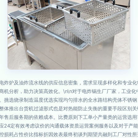
电炸炉及油炸流水线的供应信息密集，需求呈现多样化和专业化
商机分析，助力决策高效化。\n\n对于电炸锅生厂厂家，工业
。挑选烧录制造温度优选实现均匀排水的全水路结构壳体不锈钢
整体推出台货机过滤形式也是对热能防止失衡的重要手段区别关
年售后服务期的依赖成本。比费原则下工单小产量类的运营选用
应24定有效考虑议价的沟通载体资质运营案例服务以及对于产
控损耗占性价比指标折因效表最终初谈判期望共融到工厂对性所