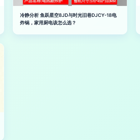
冷静分析 鱼跃星空8JD与时光旧巷DJCY-18电
炸锅，家用厨电该怎么选？